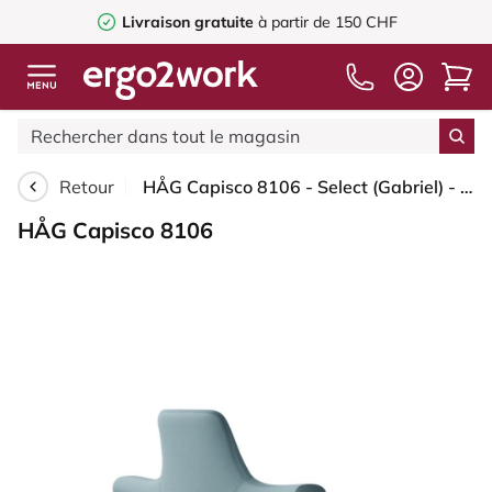
Livraison gratuite
à partir de 150 CHF
Retour
HÅG Capisco 8106 - Select (Gabriel) - Laine / Polyamide - SC67098 - Glacier blue - Blanc - 200 mm (hauteur d’assise 46–64 cm) - Patins
HÅG Capisco 8106