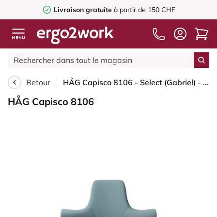
Livraison gratuite
à partir de 150 CHF
Retour
HÅG Capisco 8106 - Select (Gabriel) - Laine / Polyamide - SC67098 - Glacier blue - Blanc - 150 mm (hauteur d’assise 40–55 cm) - Roues dures pour sols souples
HÅG Capisco 8106