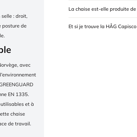
La chaise est-elle produite d
elle : droit,
e posture de
Et si je trouve la HÅG Capisco
de.
ble
Norvège, avec
 l’environnement
bel, GREENGUARD
enne EN 1335.
utilisables et à
ette chaise
ce de travail.