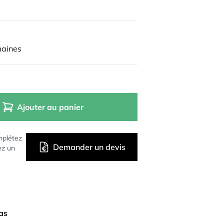
maines
Ajouter au panier
mplétez
Demander un devis
ez un
.
bas