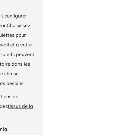
t configurer
eur.Choisissez
oulettes pour
vail et à votre
e-pieds peuvent
taire dans les
ne chaise
os besoins.
ptions de
 des
tissus de la
r la