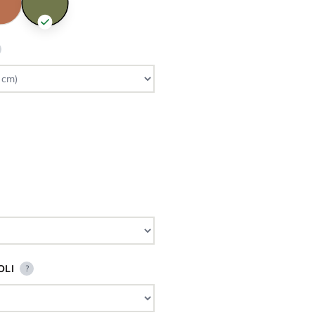
OLI
?