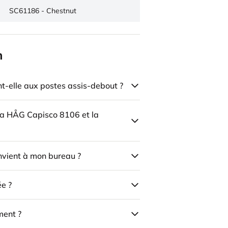
SC61186 - Chestnut
n
-elle aux postes assis-debout ?
 la HÅG Capisco 8106 et la
onvient à mon bureau ?
ée ?
ment ?