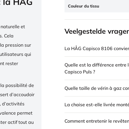
c la HÅG
Couleur du tissu
naturelle et
Veelgestelde vrage
. Cela
la pression sur
La HÅG Capisco 8106 convient
utilisateurs qui
nt rester
Quelle est la différence entre
Capisco Puls ?
la possibilité de
Quelle taille de vérin à gaz c
 sert d’accoudoir
 d’activités
La chaise est-elle livrée mont
yvalence permet
Comment entretenir le revête
ter actif tout au