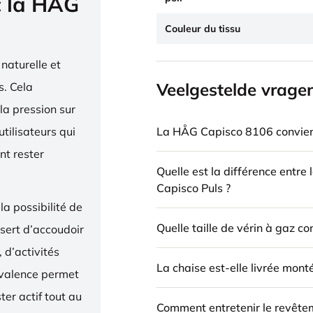
c la HÅG
Couleur du tissu
naturelle et
Veelgestelde vrage
. Cela
la pression sur
La HÅG Capisco 8106 convient
utilisateurs qui
nt rester
Quelle est la différence entre
Capisco Puls ?
la possibilité de
Quelle taille de vérin à gaz c
 sert d’accoudoir
 d’activités
La chaise est-elle livrée mont
yvalence permet
ter actif tout au
Comment entretenir le revête