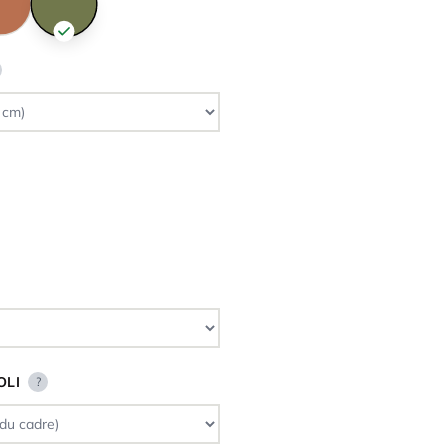
OLI
?