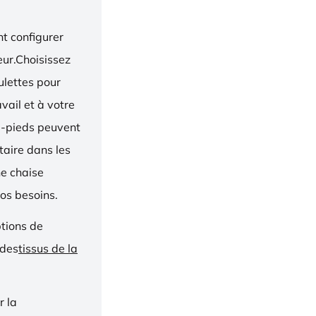
t configurer
eur.Choisissez
oulettes pour
vail et à votre
e-pieds peuvent
taire dans les
ne chaise
os besoins.
ptions de
 des
tissus de la
r la