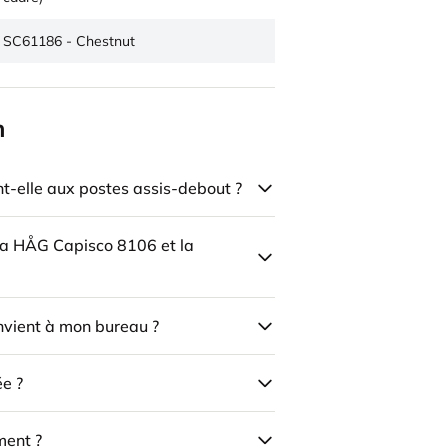
SC61186 - Chestnut
n
-elle aux postes assis-debout ?
 la HÅG Capisco 8106 et la
onvient à mon bureau ?
ée ?
ment ?