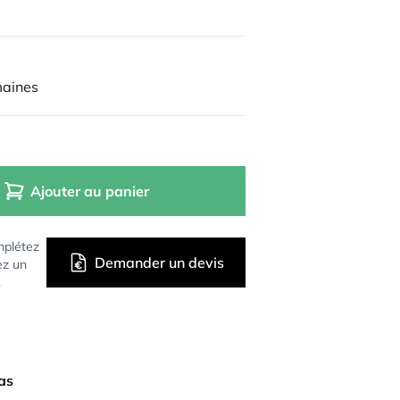
maines
Ajouter au panier
mplétez
Demander un devis
ez un
.
bas