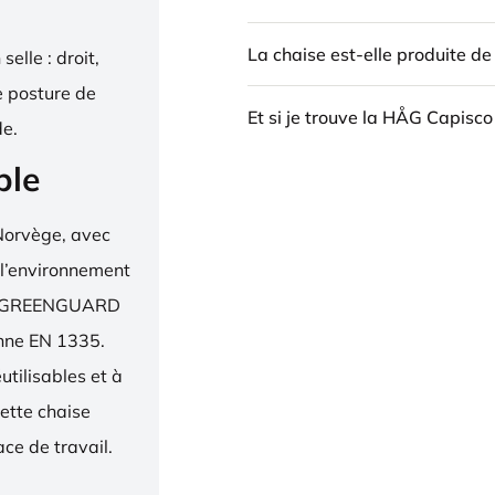
La chaise est-elle produite d
elle : droit,
e posture de
Et si je trouve la HÅG Capisco
de.
ble
Norvège, avec
 l’environnement
bel, GREENGUARD
enne EN 1335.
utilisables et à
ette chaise
ce de travail.