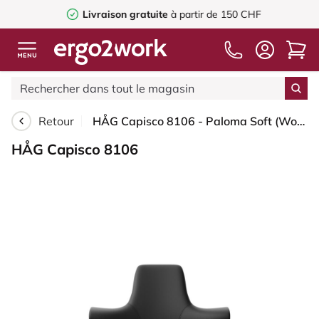
Livraison gratuite
à partir de 150 CHF
Retour
HÅG Capisco 8106 - Paloma Soft (Wollsdorf) - Cuir semi-aniline - PL56100 Black - Noir - 265 mm (hauteur d’assise 53–79 cm) - Patins
HÅG Capisco 8106