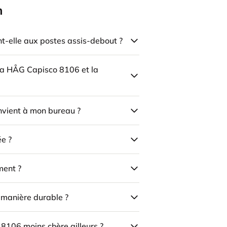
n
-elle aux postes assis-debout ?
 la HÅG Capisco 8106 et la
onvient à mon bureau ?
ée ?
ment ?
e manière durable ?
 8106 moins chère ailleurs ?