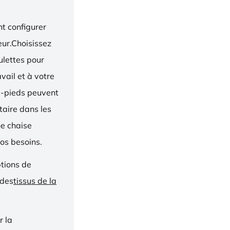
t configurer
eur.Choisissez
oulettes pour
vail et à votre
e-pieds peuvent
taire dans les
ne chaise
os besoins.
ptions de
 des
tissus de la
r la