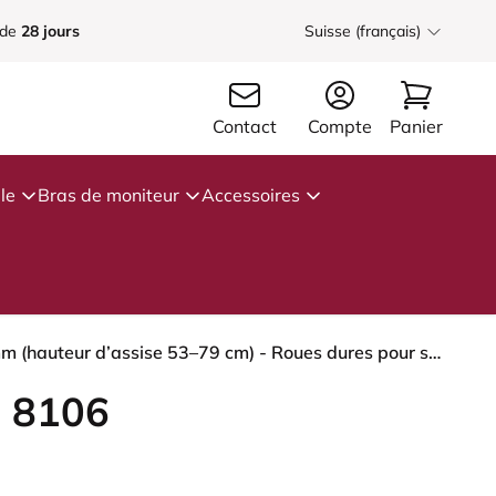
 de
28 jours
Suisse (français)
Contact
Compte
Panier
le
Bras de moniteur
Accessoires
HÅG Capisco 8106 - Paloma Soft (Wollsdorf) - Cuir semi-aniline - PL05429 Cognac - Noir - 265 mm (hauteur d’assise 53–79 cm) - Roues dures pour sols souples
 8106