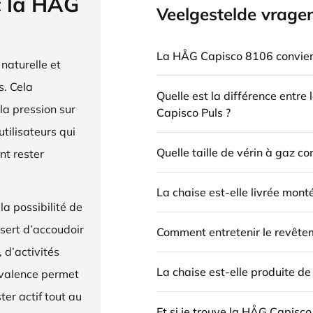
c la HÅG
Veelgestelde vrage
La HÅG Capisco 8106 convient
naturelle et
. Cela
Quelle est la différence entre
la pression sur
Capisco Puls ?
utilisateurs qui
Quelle taille de vérin à gaz c
nt rester
La chaise est-elle livrée mont
la possibilité de
 sert d’accoudoir
Comment entretenir le revête
 d’activités
La chaise est-elle produite d
yvalence permet
ter actif tout au
Et si je trouve la HÅG Capisco