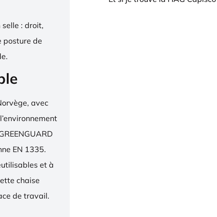
elle : droit,
e posture de
de.
ble
Norvège, avec
 l’environnement
bel, GREENGUARD
enne EN 1335.
utilisables et à
ette chaise
ce de travail.