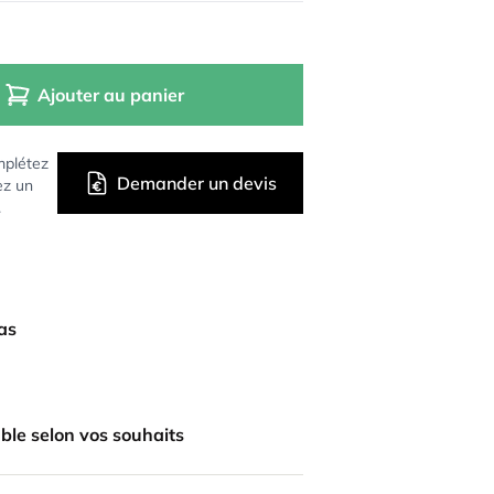
Ajouter au panier
mplétez
Demander un devis
ez un
.
bas
ble selon vos souhaits