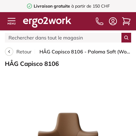
Livraison gratuite
à partir de 150 CHF
Retour
HÅG Capisco 8106 - Paloma Soft (Wollsdorf) - Cuir semi-aniline - PL05429 Cognac - Blanc - 265 mm (hauteur d’assise 53–79 cm) - Roues dures pour sols souples
HÅG Capisco 8106