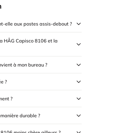
n
-elle aux postes assis-debout ?
 la HÅG Capisco 8106 et la
onvient à mon bureau ?
ée ?
ment ?
e manière durable ?
 8106 moins chère ailleurs ?