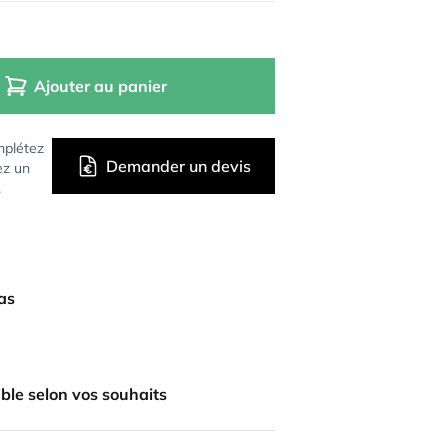
Ajouter au panier
mplétez
Demander un devis
ez un
.
bas
ble selon vos souhaits