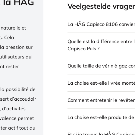
c la HÅG
Veelgestelde vrage
La HÅG Capisco 8106 convient
naturelle et
. Cela
Quelle est la différence entre
la pression sur
Capisco Puls ?
utilisateurs qui
Quelle taille de vérin à gaz c
nt rester
La chaise est-elle livrée mont
la possibilité de
 sert d’accoudoir
Comment entretenir le revête
 d’activités
La chaise est-elle produite d
yvalence permet
ter actif tout au
Et si je trouve la HÅG Capisco