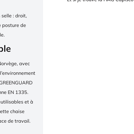
elle : droit,
e posture de
de.
ble
Norvège, avec
 l’environnement
bel, GREENGUARD
enne EN 1335.
utilisables et à
ette chaise
ce de travail.