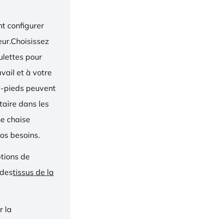
t configurer
eur.Choisissez
oulettes pour
vail et à votre
e-pieds peuvent
taire dans les
ne chaise
os besoins.
ptions de
 des
tissus de la
r la