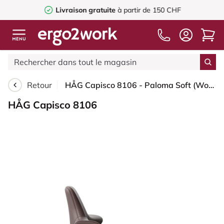
Livraison gratuite
à partir de 150 CHF
Retour
HÅG Capisco 8106 - Paloma Soft (Wollsdorf) - Cuir semi-aniline - ATG55130 - Argent - 200 mm (hauteur d’assise 46–64 cm) - Roues dures pour sols souples
HÅG Capisco 8106