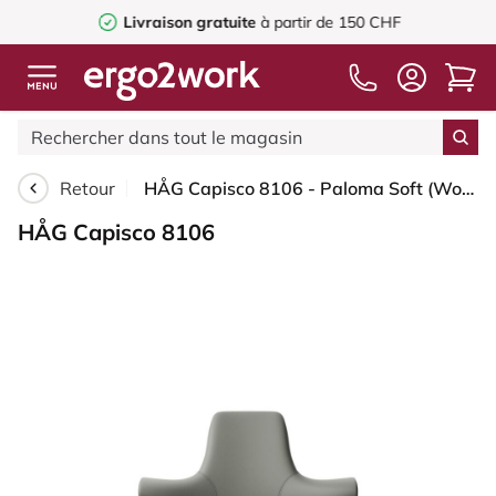
Livraison gratuite
à partir de 150 CHF
Retour
HÅG Capisco 8106 - Paloma Soft (Wollsdorf) - Cuir semi-aniline - ATG55115 - Blush Rose - 150 mm (hauteur d’assise 40–55 cm) - Roues dures pour sols souples
HÅG Capisco 8106