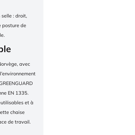
elle : droit,
e posture de
de.
ble
Norvège, avec
 l’environnement
bel, GREENGUARD
enne EN 1335.
utilisables et à
ette chaise
ce de travail.