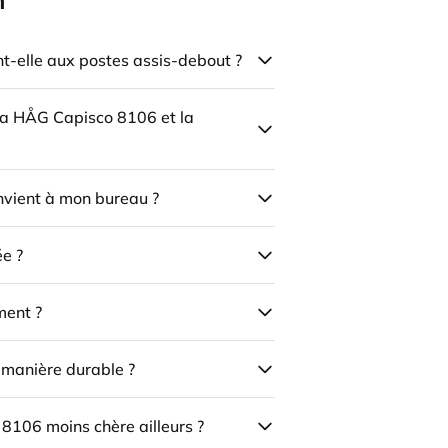
n
-elle aux postes assis-debout ?
 la HÅG Capisco 8106 et la
onvient à mon bureau ?
ée ?
ment ?
e manière durable ?
 8106 moins chère ailleurs ?