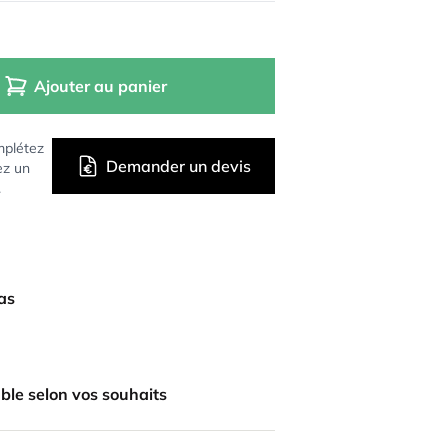
Ajouter au panier
mplétez
Demander un devis
ez un
.
bas
ble selon vos souhaits