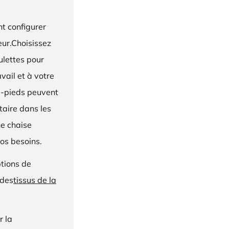
t configurer
eur.Choisissez
oulettes pour
vail et à votre
e-pieds peuvent
taire dans les
ne chaise
os besoins.
ptions de
 des
tissus de la
r la