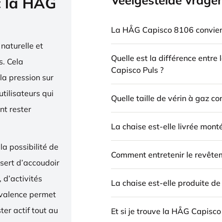
Veelgestelde vrage
c la HÅG
La HÅG Capisco 8106 convient
naturelle et
Quelle est la différence entre
. Cela
Capisco Puls ?
la pression sur
utilisateurs qui
Quelle taille de vérin à gaz c
nt rester
La chaise est-elle livrée mont
la possibilité de
Comment entretenir le revête
 sert d’accoudoir
 d’activités
La chaise est-elle produite d
yvalence permet
ter actif tout au
Et si je trouve la HÅG Capisco