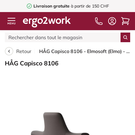
Livraison gratuite
à partir de 150 CHF
Retour
HÅG Capisco 8106 - Elmosoft (Elmo) - Cuir semi-aniline - EL93068 - Argent - 265 mm (hauteur d’assise 53–79 cm) - Roues dures pour sols souples
HÅG Capisco 8106