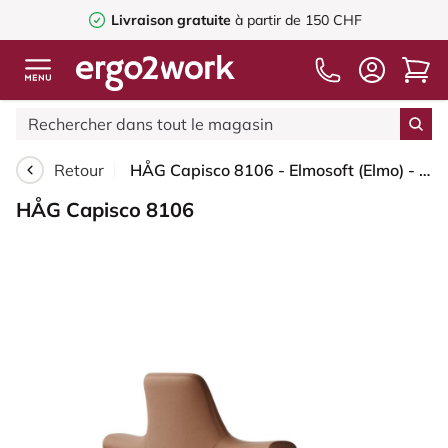
Livraison gratuite
à partir de 150 CHF
Retour
HÅG Capisco 8106 - Elmosoft (Elmo) - Cuir semi-aniline - EL33004 - Cognac - Noir - 150 mm (hauteur d’assise 40–55 cm) - Patins
HÅG Capisco 8106