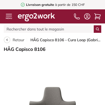
Livraison gratuite
à partir de 150 CHF
Retour
HÅG Capisco 8106 - Cura Loop (Gabriel) - Polyester recyclé - CLP61168 Beige-grey - Blush Rose - 265 mm (hauteur d’assise 53–79 cm) - Roues souples pour sols durs
HÅG Capisco 8106