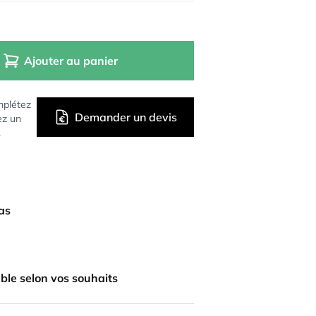
Ajouter au panier
mplétez
Demander un devis
ez un
.
bas
ble selon vos souhaits