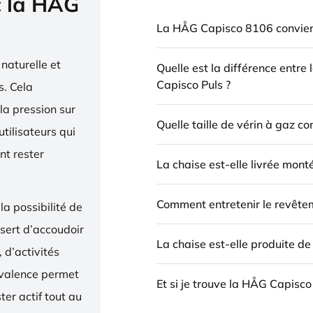
c la HÅG
La HÅG Capisco 8106 convient
naturelle et
Quelle est la différence entre
Capisco Puls ?
. Cela
la pression sur
Quelle taille de vérin à gaz c
utilisateurs qui
nt rester
La chaise est-elle livrée mont
Comment entretenir le revête
la possibilité de
 sert d’accoudoir
La chaise est-elle produite d
 d’activités
yvalence permet
Et si je trouve la HÅG Capisco
ter actif tout au