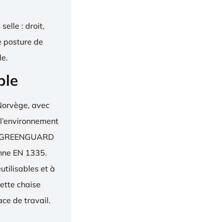
elle : droit,
e posture de
de.
ble
Norvège, avec
 l’environnement
bel, GREENGUARD
enne EN 1335.
utilisables et à
ette chaise
ce de travail.