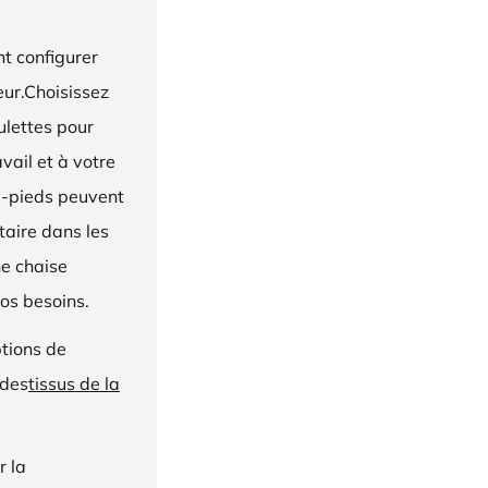
t configurer
eur.Choisissez
oulettes pour
vail et à votre
e-pieds peuvent
taire dans les
ne chaise
os besoins.
ptions de
 des
tissus de la
r la