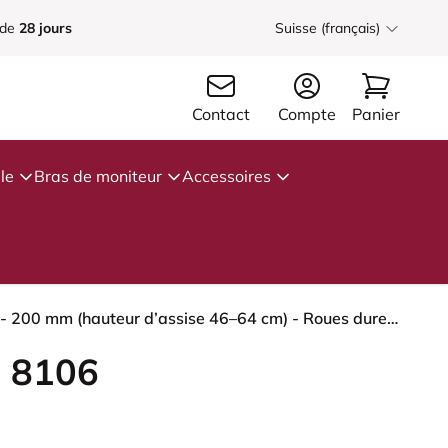
 de
28 jours
Suisse (français)
Contact
Compte
Panier
le
Bras de moniteur
Accessoires
HÅG Capisco 8106 - Cura Loop (Gabriel) - Polyester recyclé - CLP61168 Beige-grey - Blush Rose - 200 mm (hauteur d’assise 46–64 cm) - Roues dures pour sols souples
 8106