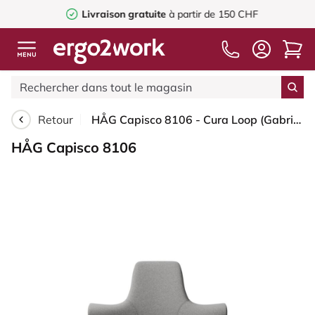
Livraison gratuite
à partir de 150 CHF
Retour
HÅG Capisco 8106 - Cura Loop (Gabriel) - Polyester recyclé - CLP60110 Light grey - Moss Grey - 265 mm (hauteur d’assise 53–79 cm) - Patins
HÅG Capisco 8106