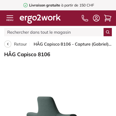
Livraison gratuite
à partir de 150 CHF
Retour
HÅG Capisco 8106 - Capture (Gabriel) - Laine / Polyamide - CPT6601 - Blue - Blanc - 265 mm (hauteur d’assise 53–79 cm) - Roues souples pour sols durs
HÅG Capisco 8106