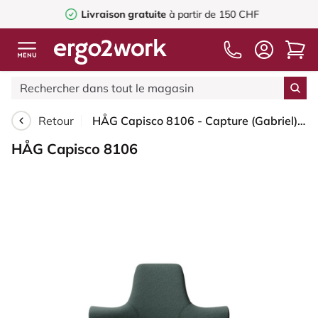
Livraison gratuite
à partir de 150 CHF
Retour
HÅG Capisco 8106 - Capture (Gabriel) - Laine / Polyamide - CPT6601 - Blue - Argent - 265 mm (hauteur d’assise 53–79 cm) - Roues souples pour sols durs
HÅG Capisco 8106