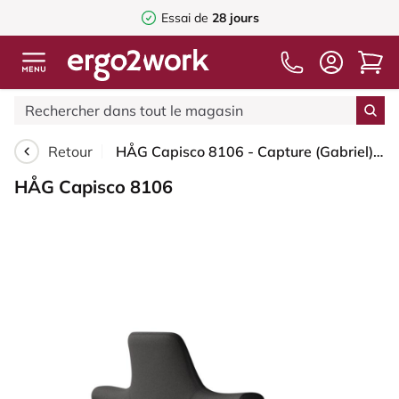
Essai de
28 jours
Retour
HÅG Capisco 8106 - Capture (Gabriel) - Laine / Polyamide - CPT5501 - Charcoal - Blanc - 265 mm (hauteur d’assise 53–79 cm) - Patins
HÅG Capisco 8106