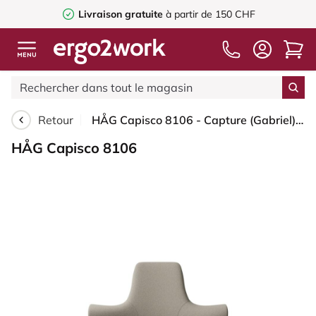
Livraison gratuite
à partir de 150 CHF
Retour
HÅG Capisco 8106 - Capture (Gabriel) - Laine / Polyamide - CPT5103 - Light beige - Argent - 265 mm (hauteur d’assise 53–79 cm) - Roues souples pour sols durs
HÅG Capisco 8106