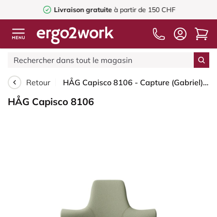
Livraison gratuite
à partir de 150 CHF
Retour
HÅG Capisco 8106 - Capture (Gabriel) - Laine / Polyamide - CPT5101 - Green-grey - Noir - 200 mm (hauteur d’assise 46–64 cm) - Roues souples pour sols durs
HÅG Capisco 8106