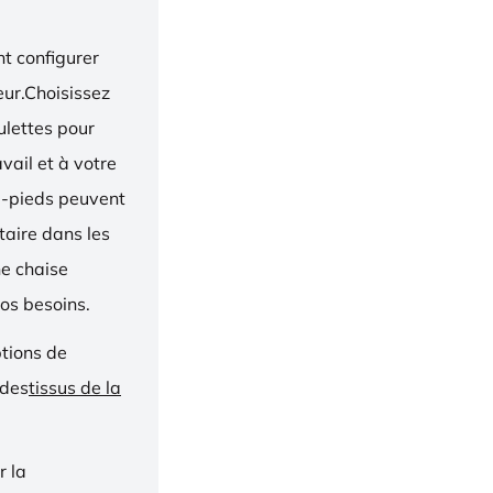
t configurer
eur.Choisissez
oulettes pour
vail et à votre
e-pieds peuvent
taire dans les
ne chaise
os besoins.
ptions de
 des
tissus de la
r la