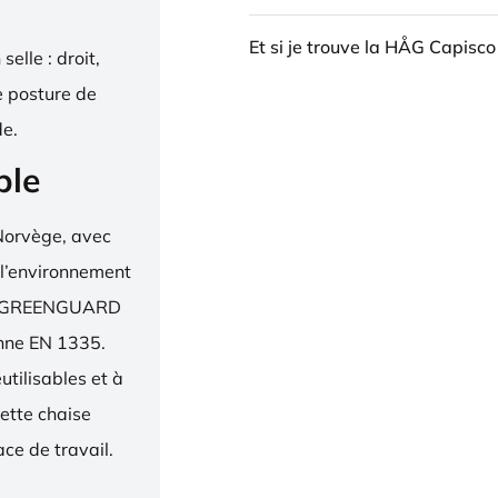
Et si je trouve la HÅG Capisco
elle : droit,
e posture de
de.
ble
Norvège, avec
 l’environnement
bel, GREENGUARD
enne EN 1335.
utilisables et à
ette chaise
ce de travail.