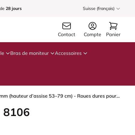
 de
28 jours
Suisse (français)
Contact
Compte
Panier
le
Bras de moniteur
Accessoires
HÅG Capisco 8106 - Capture (Gabriel) - Laine / Polyamide - CPT4601 - Dark grey - Argent - 265 mm (hauteur d’assise 53–79 cm) - Roues dures pour sols souples
 8106