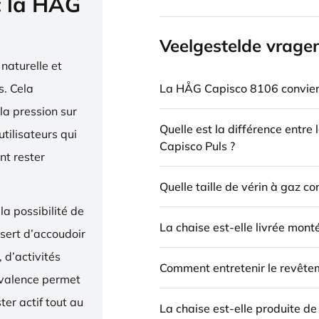
c la HÅG
Veelgestelde vrage
naturelle et
La HÅG Capisco 8106 convient
. Cela
la pression sur
Quelle est la différence entre
utilisateurs qui
Capisco Puls ?
nt rester
Quelle taille de vérin à gaz c
la possibilité de
La chaise est-elle livrée mont
 sert d’accoudoir
 d’activités
Comment entretenir le revête
yvalence permet
ter actif tout au
La chaise est-elle produite d