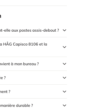
n
-elle aux postes assis-debout ?
 la HÅG Capisco 8106 et la
onvient à mon bureau ?
ée ?
ment ?
e manière durable ?