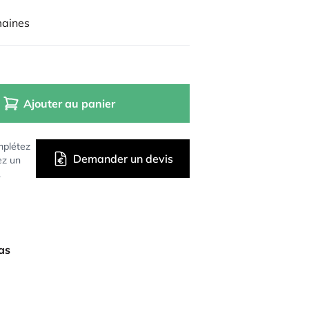
maines
Ajouter au panier
mplétez
Demander un devis
ez un
.
bas