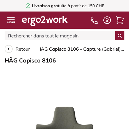
Livraison gratuite
à partir de 150 CHF
Retour
HÅG Capisco 8106 - Capture (Gabriel) - Laine / Polyamide - CPT4401 - Warm grey - Blanc - 200 mm (hauteur d’assise 46–64 cm) - Roues dures pour sols souples
HÅG Capisco 8106